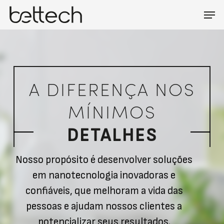
Skip
Men
Menu
to
main
content
A DIFERENÇA NOS
MÍNIMOS
DETALHES
Nosso propósito é desenvolver soluções
em nanotecnologia inovadoras e
confiáveis, que melhoram a vida das
pessoas e ajudam nossos clientes a
potencializar seus resultados.