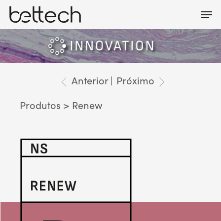
Skip
Men
Menu
to
main
content
Anterior |
Próximo
Produtos
> Renew