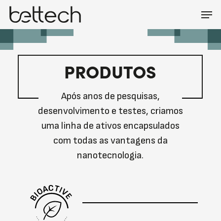
Skip
Men
Menu
to
main
content
PRODUTOS
Após anos de pesquisas,
desenvolvimento e testes, criamos
uma linha de ativos encapsulados
com todas as vantagens da
nanotecnologia.